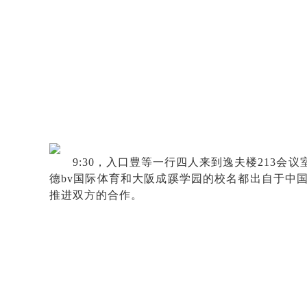
9:30
，入口豊等一行四人来到逸夫楼
213
会议
德bv国际体育和大阪成蹊学园的校名都出自于中
推进双方的合作。