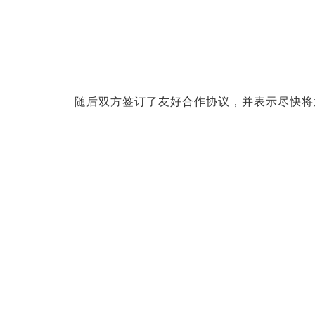
随后双方签订了友好合作协议，并表示尽快将