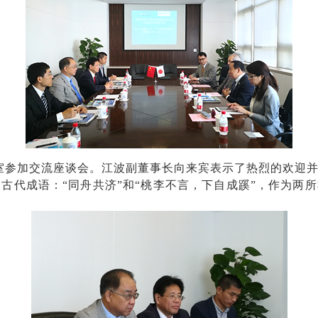
室参加交流座谈会。江波副董事长向来宾表示了热烈的欢迎
国古代成语：“同舟共济”和“桃李不言，下自成蹊”，作为两