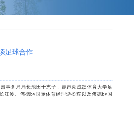
谈足球合作
学园事务局局长池田千恵子，琵琶湖成蹊体育大学足
长江波、伟德bv国际体育经理游松辉以及伟德bv国