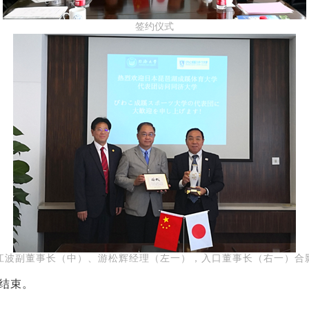
签约仪式
江波副董事长（中）、游松辉经理（左一），入口董事长（右一）合
结束。