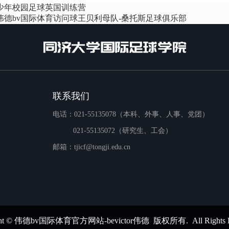
青少年校园足球英国训练营
足球——伟德bv国际体育访问球王贝利母队-桑托斯足球俱乐部
联系我们
电话：021-55135078（本科、外事、人事、党团）
021-55135072（研究生、工会）
邮箱：tjicf@tongji.edu.cn
ght © 伟德bv国际体育官方网站-bevictor伟德 版权所有. All Rights R