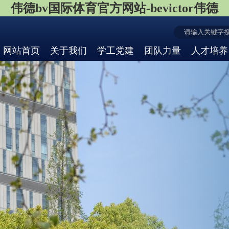
伟德bv国际体育官方网站-bevictor伟德
网站首页
关于我们
学工党建
团队力量
人才培养