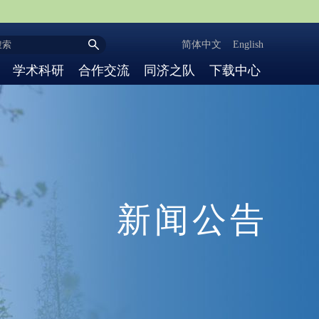
简体中文
English
学术科研
合作交流
同济之队
下载中心
新闻公告