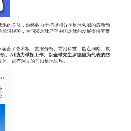
新成果的关注，始终致力于捕捉和分享足球领域的最新动
的前沿经验，为同济足球乃至中国足球的发展提供宝贵
章涵盖了战术板、数据分析、前沿科技、热点洞察、教
分析、
AI
助力球探工作、以金球先生罗德里为代表的防
立体、富有洞见的前沿足球世界。