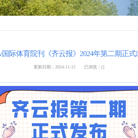
v国际体育院刊《齐云报》2024年第二期正
更新日期：2024-11-15 已浏览：[
]